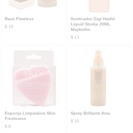
Base Flawless
Iluminador Gigi Hadid
Liquid Strobe 20ML
$
19
Maybellin
$
13
Esponja Limpiadora Skin
Spray Brillante Amu
Freshness
$
10
$
8