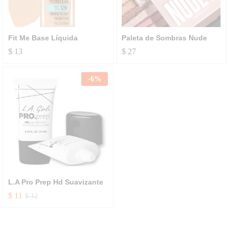
Fit Me Base Líquida
Paleta de Sombras Nude
$
13
$
27
-
6
%
L.A Pro Prep Hd Suavizante
$
11
$
12