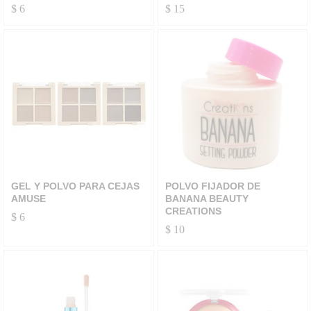
$
6
$
15
GEL Y POLVO PARA CEJAS
POLVO FIJADOR DE
AMUSE
BANANA BEAUTY
CREATIONS
$
6
$
10