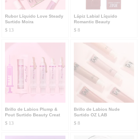
Rubor Líquido Love Steady
Lápiz Labial Líquido
Surtido Moira
Romantic Beauty
$
13
$
8
Brillo de Labios Plump &
Brillo de Labios Nude
Pout Surtido Beauty Creat
Surtido OZ LAB
$
13
$
8