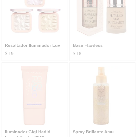
Resaltador Iluminador Luv
Base Flawless
$
19
$
18
Iluminador Gigi Hadid
Spray Brillante Amu