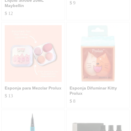
Liquid Strobe 20ML
$
9
Maybellin
$
12
Esponja para Mezclar Prolux
Esponja Difuminar Kitty
Prolux
$
13
$
8