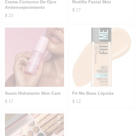
Crema Contorno De Ojos
Rodillo Facial Skin
Antienvejecimiento
$
17
$
21
Suero Hidratante Skin Care
Fit Me Base Líquida
$
17
$
12