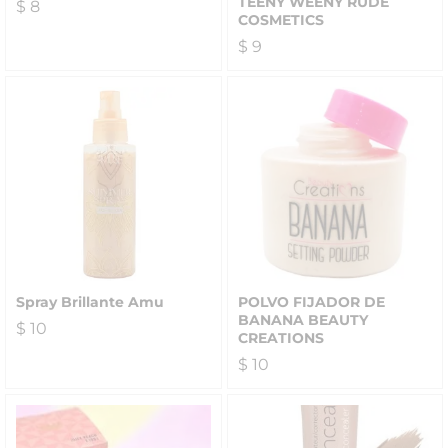
TEENY WEENY RUDE
$
8
COSMETICS
$
9
Spray Brillante Amu
POLVO FIJADOR DE
BANANA BEAUTY
$
10
CREATIONS
$
10