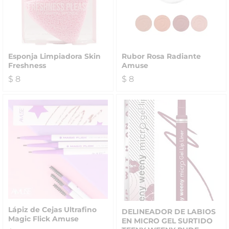
Esponja Limpiadora Skin
Rubor Rosa Radiante
Freshness
Amuse
$
8
$
8
Lápiz de Cejas Ultrafino
DELINEADOR DE LABIOS
Magic Flick Amuse
EN MICRO GEL SURTIDO