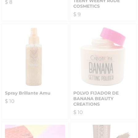
TEENY WEENY RUDE
$
8
COSMETICS
$
9
Spray Brillante Amu
POLVO FIJADOR DE
BANANA BEAUTY
$
10
CREATIONS
$
10