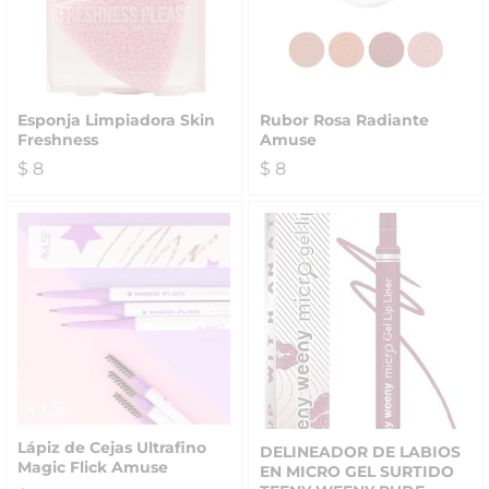
Esponja Limpiadora Skin
Rubor Rosa Radiante
Freshness
Amuse
$
8
$
8
Lápiz de Cejas Ultrafino
DELINEADOR DE LABIOS
Magic Flick Amuse
EN MICRO GEL SURTIDO