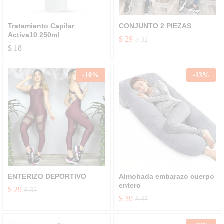
Tratamiento Capilar
CONJUNTO 2 PIEZAS
Activa10 250ml
$
29
$
32
$
18
-
10
%
-
13
%
ENTERIZO DEPORTIVO
Almohada embarazo cuerpo
entero
$
29
$
32
$
39
$
45