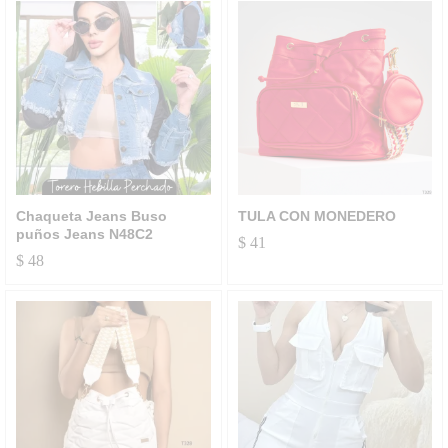
Chaqueta Jeans Buso
TULA CON MONEDERO
puños Jeans N48C2
$
41
$
48