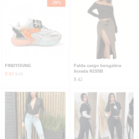
-
29
%
FINDYOUNG
Falda cargo bengalina
licrada N155B
$
43
$
60
$
42