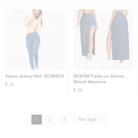
Jeans skinny Ref: DCN691O
DCN780 Falda en Denim ,
Strech Abertura
$
34
$
34
1
2
3
Next Page