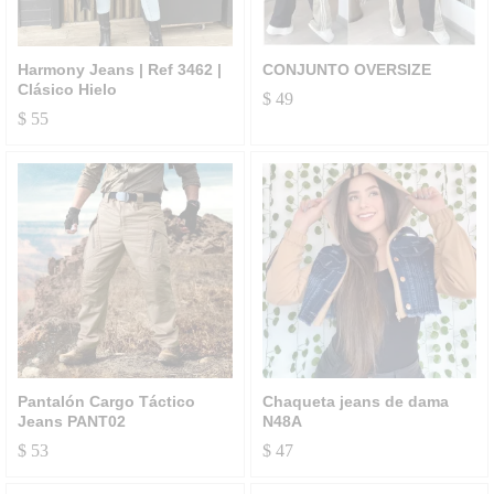
Harmony Jeans | Ref 3462 |
CONJUNTO OVERSIZE
Clásico Hielo
$
49
$
55
Pantalón Cargo Táctico
Chaqueta jeans de dama
Jeans PANT02
N48A
$
53
$
47