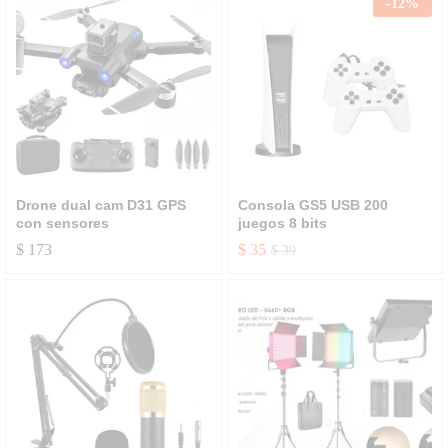
-
12
%
Drone dual cam D31 GPS
Consola GS5 USB 200
con sensores
juegos 8 bits
$
173
$
35
$
39