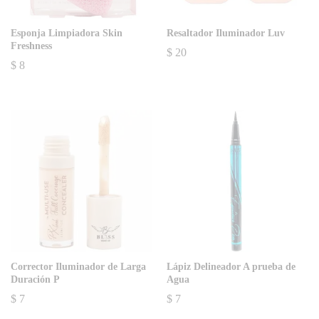
Esponja Limpiadora Skin
Resaltador Iluminador Luv
Freshness
$
20
$
8
Corrector Iluminador de Larga
Lápiz Delineador A prueba de
Duración P
Agua
$
7
$
7