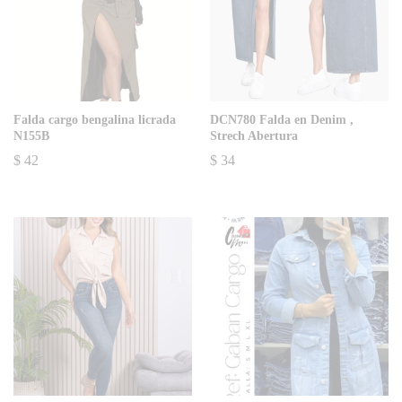
Falda cargo bengalina licrada
DCN780 Falda en Denim ,
N155B
Strech Abertura
$
42
$
34