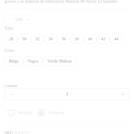
gracias a su material de fabricación Material 88 Nylon 12 Spandex
USD
Talla:
28
30
32
34
36
38
40
42
44
Color:
Beige
Negro
Verde Militar
Cantidad:
Comparar
Wishlist
SKU:
PANT02