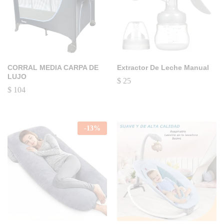
CORRAL MEDIA CARPA DE
Extractor De Leche Manual
LUJO
$
25
$
104
-
13
%