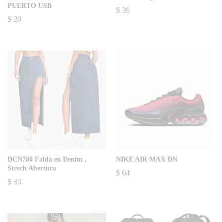
PUERTO USB
$
39
$
20
DCN780 Falda en Denim ,
NIKE AIR MAX DN
Strech Abertura
$
64
$
34