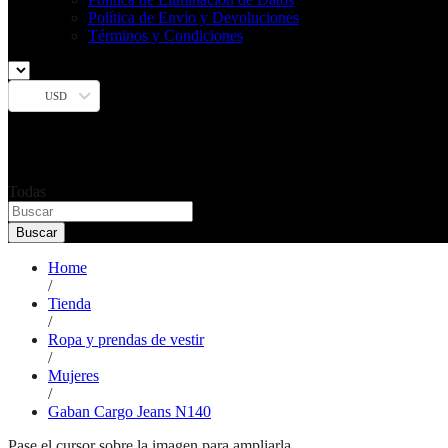
Política de Envío y Devoluciones
Términos y Condiciones
USD
Todas
Buscar
Home
/
Tienda
/
Ropa y prendas de vestir
/
Mujeres
/
Gaban Cargo Jeans N140
Pase el cursor sobre la imagen para ampliarla