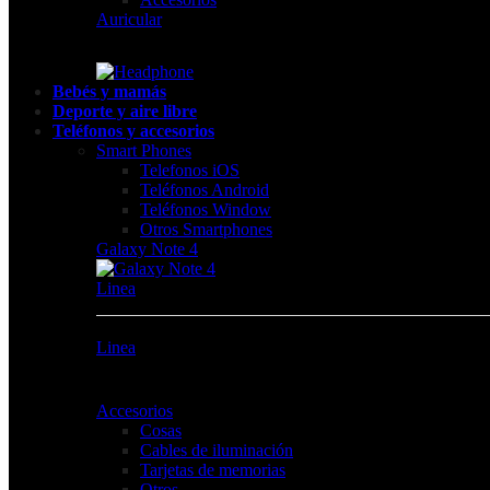
Auricular
Bebés y mamás
Deporte y aire libre
Teléfonos y accesorios
Smart Phones
Telefonos iOS
Teléfonos Android
Teléfonos Window
Otros Smartphones
Galaxy Note 4
Linea
Linea
Accesorios
Cosas
Cables de iluminación
Tarjetas de memorias
Otros