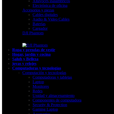
Altavoces inalámbricos
Electrónica de oficina
Accesorios y piezas
Cables digitales
Audio & Video Cables
Baterías
Cargador
DJI Phantom
Ropa y prendas de vestir
Hogar, jardín y cocina
Salub y Belleza
joyas y relojes
Computadoras y tecnologías
Computación y tecnologías
Computadoras y tabletas
Laptop
Monitores
Redes
Unidad y almacenamiento
Componentes de computadora
Security & Protection
Gaming Laptop
Accesorios