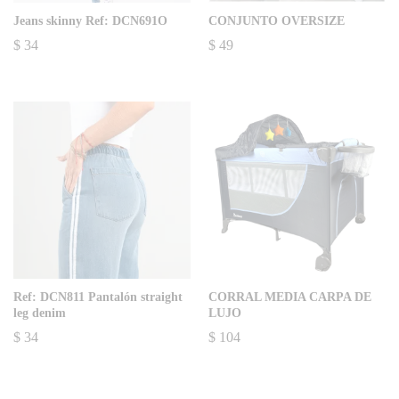
Jeans skinny Ref: DCN691O
CONJUNTO OVERSIZE
$
34
$
49
Ref: DCN811 Pantalón straight
CORRAL MEDIA CARPA DE
leg denim
LUJO
$
34
$
104