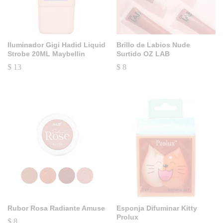
Iluminador Gigi Hadid Liquid
Brillo de Labios Nude
Strobe 20ML Maybellin
Surtido OZ LAB
$
13
$
8
Rubor Rosa Radiante Amuse
Esponja Difuminar Kitty
Prolux
$
8