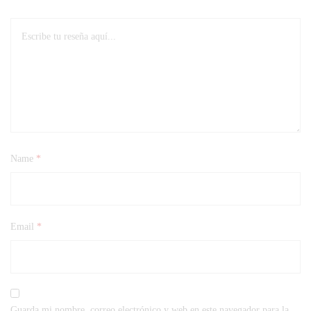
Name
*
Email
*
Guarda mi nombre, correo electrónico y web en este navegador para la