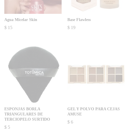
Agua Micelar Skin
Base Flawless
$
15
$
19
ESPONJAS BORLA
GEL Y POLVO PARA CEJAS
TRIANGULARES DE
AMUSE
TERCIOPELO SURTIDO
$
6
$
5