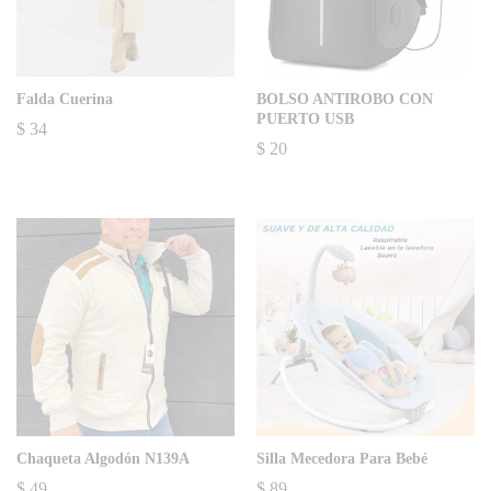
Falda Cuerina
BOLSO ANTIROBO CON
PUERTO USB
$
34
$
20
Chaqueta Algodón N139A
Silla Mecedora Para Bebé
$
49
$
89