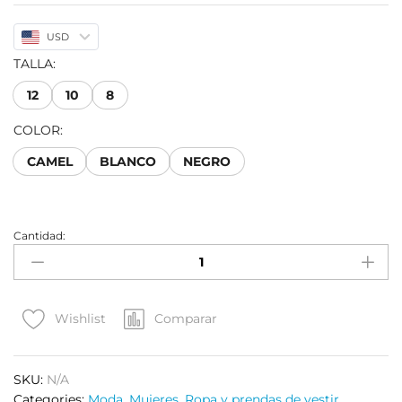
USD
TALLA:
12
10
8
COLOR:
CAMEL
BLANCO
NEGRO
Cantidad:
Comparar
Wishlist
SKU:
N/A
Categories:
Moda
,
Mujeres
,
Ropa y prendas de vestir