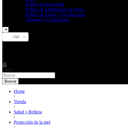
Política de Privacidad
Política de Eliminación de Datos
Política de Envío y Devoluciones
Términos y Condiciones
USD
Todas
Buscar
Home
/
Tienda
/
Salud y Belleza
/
Protección de la piel
/