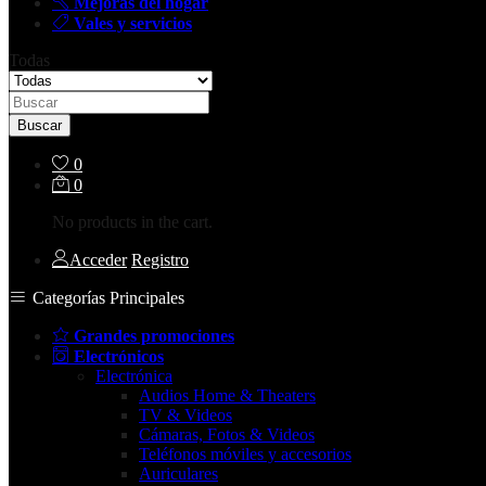
Mejoras del hogar
Vales y servicios
Todas
Buscar
0
0
No products in the cart.
Acceder
Registro
Categorías Principales
Grandes promociones
Electrónicos
Electrónica
Audios Home & Theaters
TV & Videos
Cámaras, Fotos & Videos
Teléfonos móviles y accesorios
Auriculares