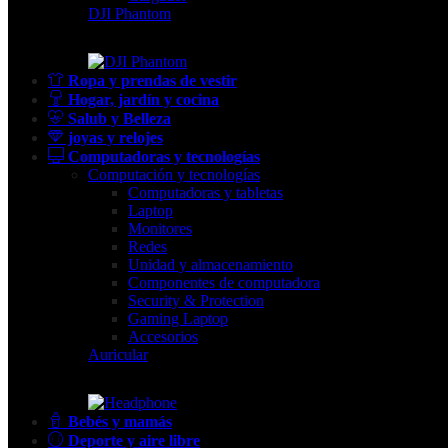
DJI Phantom
Ropa y prendas de vestir
Hogar, jardín y cocina
Salub y Belleza
joyas y relojes
Computadoras y tecnologías
Computación y tecnologías
Computadoras y tabletas
Laptop
Monitores
Redes
Unidad y almacenamiento
Componentes de computadora
Security & Protection
Gaming Laptop
Accesorios
Auricular
Bebés y mamás
Deporte y aire libre