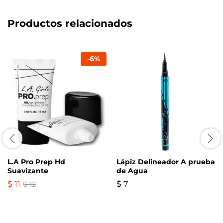
Productos relacionados
-
6
%
L.A Pro Prep Hd
Lápiz Delineador A prueba
Suavizante
de Agua
$
11
$
7
$
12