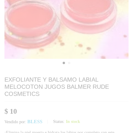
EXFOLIANTE Y BALSAMO LABIAL
MELOCOTON JUGOS BALMER RUDE
COSMETICS
$
10
BLESS
Status:
In stock
Vendido por:
¡Elimina la piel muerta e hidrata los labios por completo con este