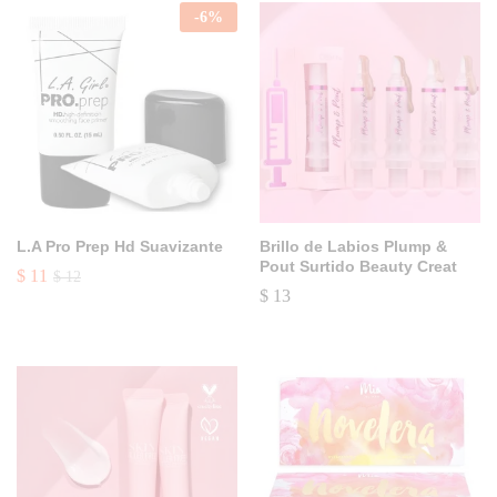
-
6
%
L.A Pro Prep Hd Suavizante
Brillo de Labios Plump &
Pout Surtido Beauty Creat
$
11
$
12
$
13