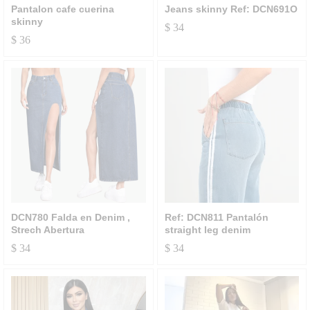
Pantalon cafe cuerina
Jeans skinny Ref: DCN691O
skinny
$
34
$
36
DCN780 Falda en Denim ,
Ref: DCN811 Pantalón
Strech Abertura
straight leg denim
$
34
$
34