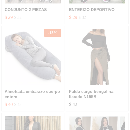
CONJUNTO 2 PIEZAS
ENTERIZO DEPORTIVO
$
29
$
29
$
32
$
32
-
13
%
Almohada embarazo cuerpo
Falda cargo bengalina
entero
licrada N155B
$
40
$
42
$
45