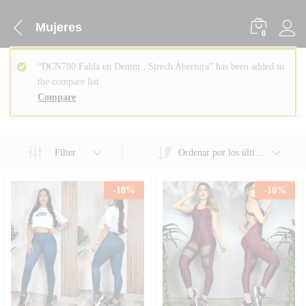
Mujeres
0
“DCN780 Falda en Denim , Strech Abertura” has been added to
the compare list
Compare
Filter
Ordenar por los últimos
-
10
%
-
10
%