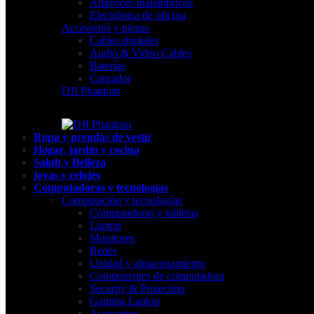
Altavoces inalámbricos
Electrónica de oficina
Accesorios y piezas
Cables digitales
Audio & Video Cables
Baterías
Cargador
DJI Phantom
Ropa y prendas de vestir
Hogar, jardín y cocina
Salub y Belleza
joyas y relojes
Computadoras y tecnologías
Computación y tecnologías
Computadoras y tabletas
Laptop
Monitores
Redes
Unidad y almacenamiento
Componentes de computadora
Security & Protection
Gaming Laptop
Accesorios