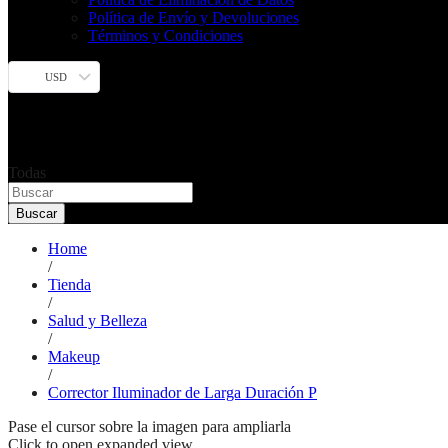
Política de Envío y Devoluciones
Términos y Condiciones
USD
Todas
Buscar
Home
/
Tienda
/
Salud y Belleza
/
Makeup
/
Corrector Iluminador de Larga Duración P
Pase el cursor sobre la imagen para ampliarla
Click to open expanded view