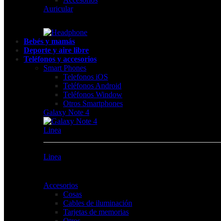
Auricular
Bebés y mamás
Deporte y aire libre
Teléfonos y accesorios
Smart Phones
Telefonos iOS
Teléfonos Android
Teléfonos Window
Otros Smartphones
Galaxy Note 4
Linea
Linea
Accesorios
Cosas
Cables de iluminación
Tarjetas de memorias
Otros