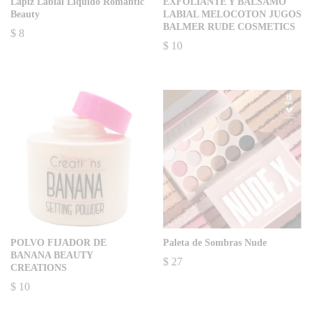
Lápiz Labial Líquido Romantic
EXFOLIANTE Y BALSAMO
Beauty
LABIAL MELOCOTON JUGOS
BALMER RUDE COSMETICS
$
8
$
10
POLVO FIJADOR DE
Paleta de Sombras Nude
BANANA BEAUTY
$
27
CREATIONS
$
10