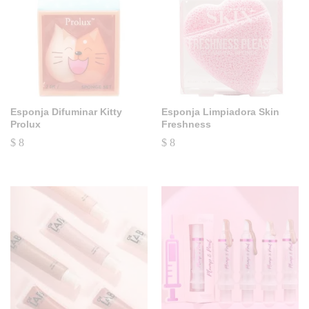
Esponja Difuminar Kitty
Esponja Limpiadora Skin
Prolux
Freshness
$
8
$
8