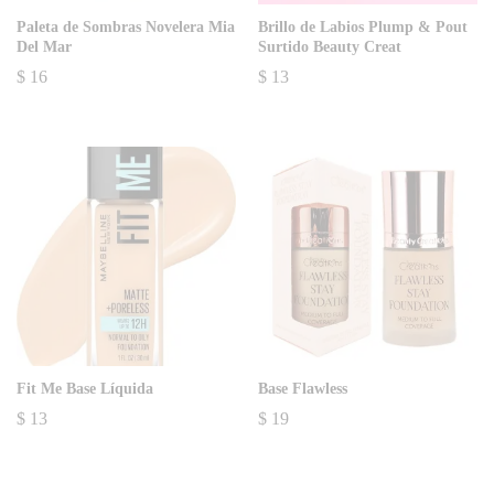
Paleta de Sombras Novelera Mia
Brillo de Labios Plump & Pout
Del Mar
Surtido Beauty Creat
$
16
$
13
Fit Me Base Líquida
Base Flawless
$
13
$
19