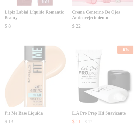
Lápiz Labial Líquido Romantic
Crema Contorno De Ojos
Beauty
Antienvejecimiento
$
8
$
22
-
6
%
Fit Me Base Líquida
L.A Pro Prep Hd Suavizante
$
13
$
11
$
12