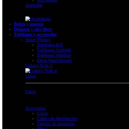
Auricular
Bebés y mamás
Deporte y aire libre
Teléfonos y accesorios
Smart Phones
Telefonos iOS
Teléfonos Android
Teléfonos Window
Otros Smartphones
Galaxy Note 4
Linea
Linea
Accesorios
Cosas
Cables de iluminación
Tarjetas de memorias
Otros