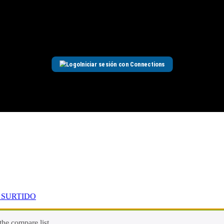
Iniciar sesión con Connections
 SURTIDO
he compare list