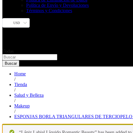
Política de Envío y Devoluciones
Términos y Condiciones
USD
Todas
Buscar
Home
/
Tienda
/
Salud y Belleza
/
Makeup
/
ESPONJAS BORLA TRIANGULARES DE TERCIOPELO
“Lápiz Labial Líquido Romantic Beauty” has been added to t