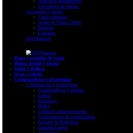
Altavoces inalámbricos
Electrónica de oficina
Accesorios y piezas
Cables digitales
Audio & Video Cables
Baterías
Cargador
DJI Phantom
Ropa y prendas de vestir
Hogar, jardín y cocina
Salub y Belleza
joyas y relojes
Computadoras y tecnologías
Computación y tecnologías
Computadoras y tabletas
Laptop
Monitores
Redes
Unidad y almacenamiento
Componentes de computadora
Security & Protection
Gaming Laptop
Accesorios