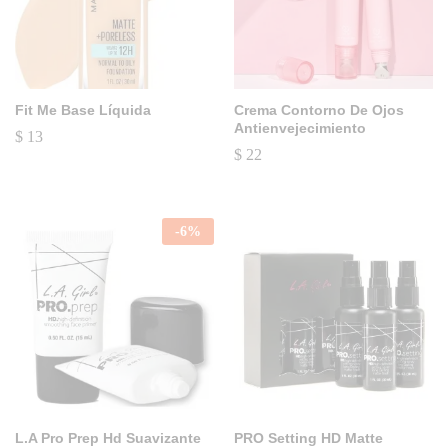
Fit Me Base Líquida
Crema Contorno De Ojos
Antienvejecimiento
$
13
$
22
-
6
%
L.A Pro Prep Hd Suavizante
PRO Setting HD Matte