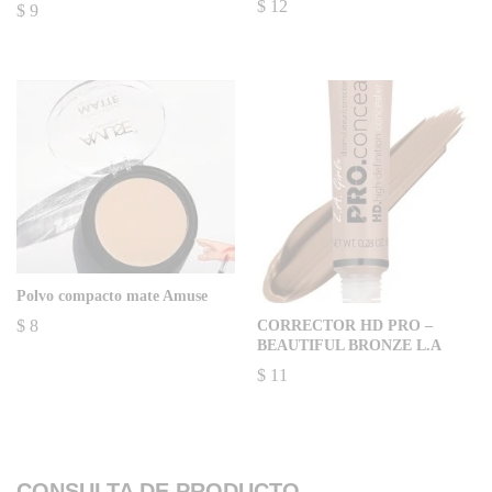
$
12
$
9
Polvo compacto mate Amuse
$
8
CORRECTOR HD PRO –
BEAUTIFUL BRONZE L.A
$
11
CONSULTA DE PRODUCTO