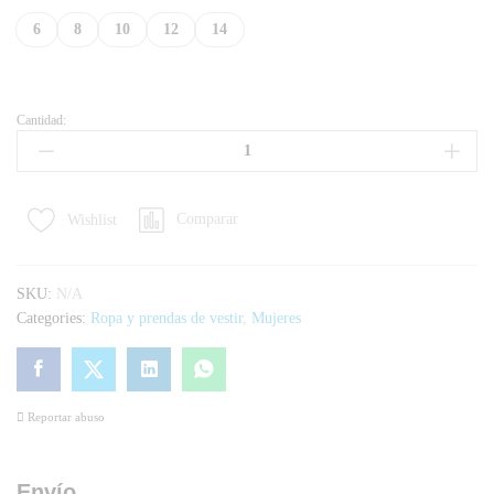
6
8
10
12
14
Cantidad:
Comparar
Wishlist
SKU:
N/A
Categories:
Ropa y prendas de vestir
,
Mujeres
Reportar abuso
Envío