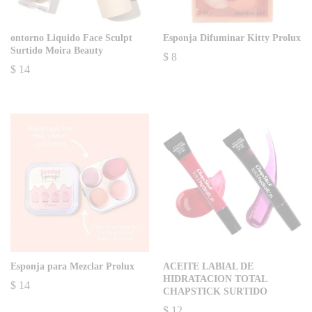
ontorno Liquido Face Sculpt
Esponja Difuminar Kitty Prolux
Surtido Moira Beauty
$
8
$
14
Esponja para Mezclar Prolux
ACEITE LABIAL DE
HIDRATACION TOTAL
$
14
CHAPSTICK SURTIDO
$
12