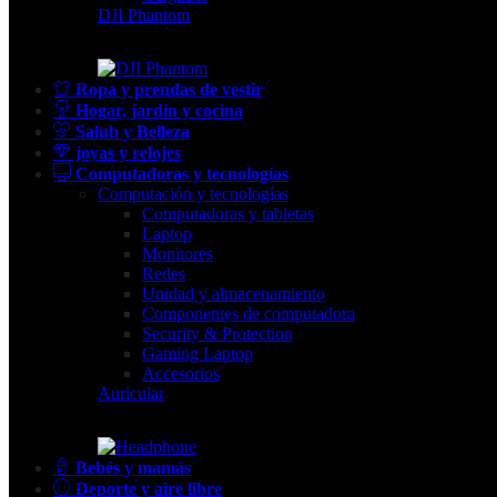
DJI Phantom
Ropa y prendas de vestir
Hogar, jardín y cocina
Salub y Belleza
joyas y relojes
Computadoras y tecnologías
Computación y tecnologías
Computadoras y tabletas
Laptop
Monitores
Redes
Unidad y almacenamiento
Componentes de computadora
Security & Protection
Gaming Laptop
Accesorios
Auricular
Bebés y mamás
Deporte y aire libre