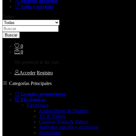
Mejoras del hogar
Vales y servicios
Todas
Buscar
0
0
No products in the cart.
Acceder
Registro
Categorías Principales
Grandes promociones
Electrónicos
Electrónica
Audios Home & Theaters
TV & Videos
Cámaras, Fotos & Videos
Teléfonos móviles y accesorios
Auriculares