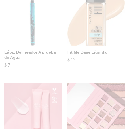
Lápiz Delineador A prueba
Fit Me Base Líquida
de Agua
$
13
$
7