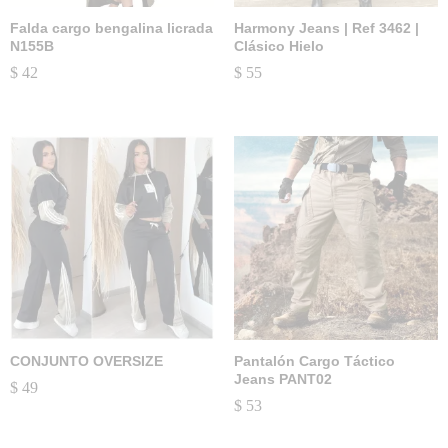
Falda cargo bengalina licrada
Harmony Jeans | Ref 3462 |
N155B
Clásico Hielo
$
42
$
55
CONJUNTO OVERSIZE
Pantalón Cargo Táctico
Jeans PANT02
$
49
$
53