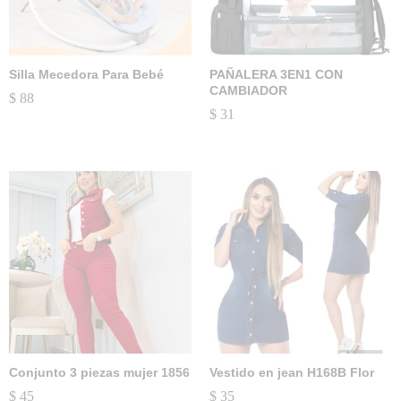
Silla Mecedora Para Bebé
PAÑALERA 3EN1 CON
CAMBIADOR
$
88
$
31
Conjunto 3 piezas mujer 1856
Vestido en jean H168B Flor
$
45
$
35