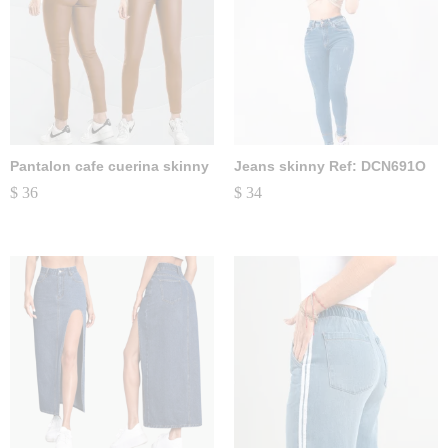
Pantalon cafe cuerina skinny
Jeans skinny Ref: DCN691O
$
36
$
34