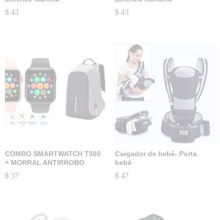
$
43
$
43
COMBO SMARTWATCH T500
Cargador de bebé- Porta
+ MORRAL ANTIRROBO
bebé
$
37
$
47