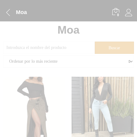
Moa
0
Moa