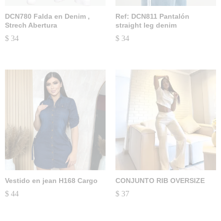
DCN780 Falda en Denim ,
Ref: DCN811 Pantalón
Strech Abertura
straight leg denim
$
34
$
34
Vestido en jean H168 Cargo
CONJUNTO RIB OVERSIZE
$
44
$
37