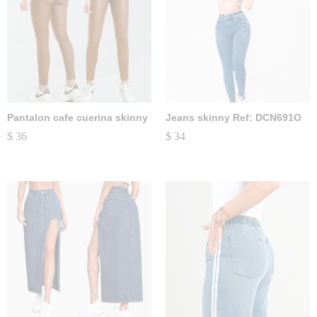
Pantalon cafe cuerina skinny
Jeans skinny Ref: DCN691O
$
36
$
34