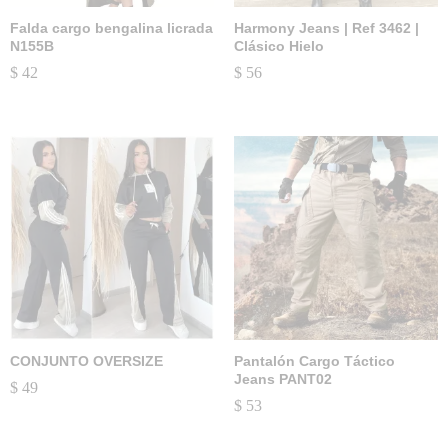
Falda cargo bengalina licrada
Harmony Jeans | Ref 3462 |
N155B
Clásico Hielo
$
42
$
56
CONJUNTO OVERSIZE
Pantalón Cargo Táctico
Jeans PANT02
$
49
$
53