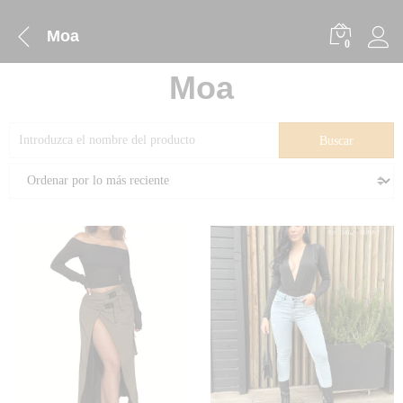
Moa
0
Moa