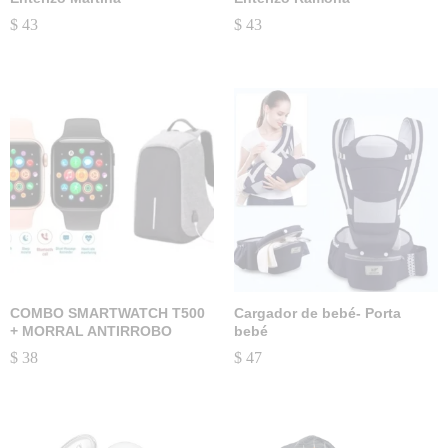
$
43
$
43
COMBO SMARTWATCH T500
Cargador de bebé- Porta
+ MORRAL ANTIRROBO
bebé
$
38
$
47