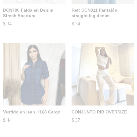
DCN780 Falda en Denim ,
Ref: DCN811 Pantalón
Strech Abertura
straight leg denim
$
34
$
34
Vestido en jean H168 Cargo
CONJUNTO RIB OVERSIZE
$
44
$
37