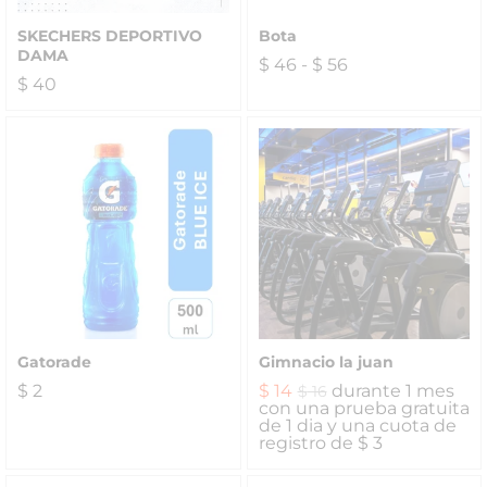
SKECHERS DEPORTIVO
Bota
DAMA
$
46
-
$
56
$
40
Gatorade
Gimnacio la juan
$
2
$
14
durante 1 mes
$
16
con una prueba gratuita
de 1 dia y una cuota de
registro de
$
3