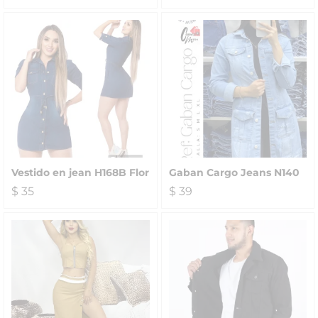
Vestido en jean H168B Flor
Gaban Cargo Jeans N140
$
35
$
39