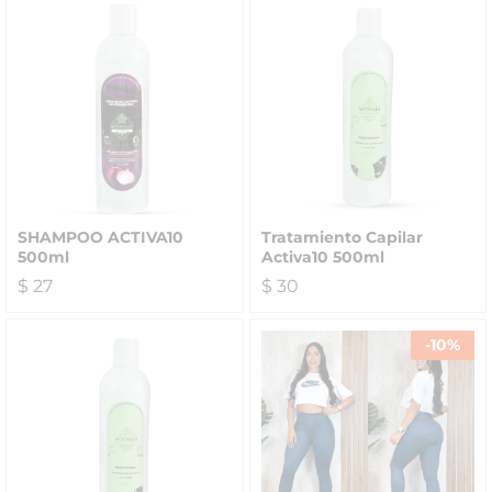
SHAMPOO ACTIVA10
Tratamiento Capilar
500ml
Activa10 500ml
$
27
$
30
-
10
%