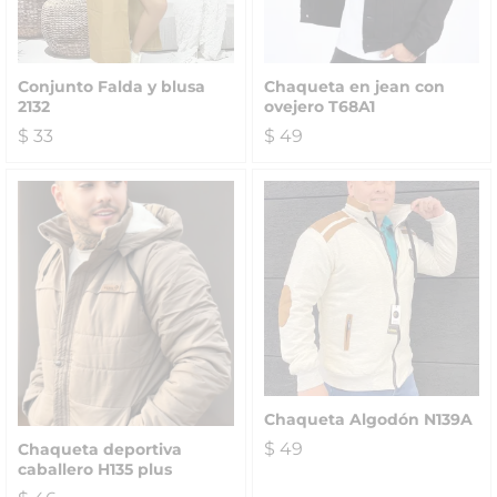
Conjunto Falda y blusa
Chaqueta en jean con
2132
ovejero T68A1
$
33
$
49
Chaqueta Algodón N139A
$
49
Chaqueta deportiva
caballero H135 plus