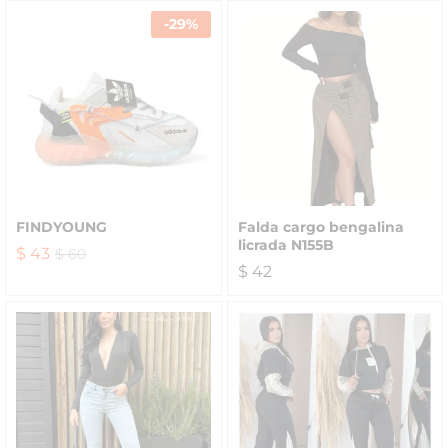
-
29
%
FINDYOUNG
Falda cargo bengalina
licrada N155B
$
43
$
60
$
42