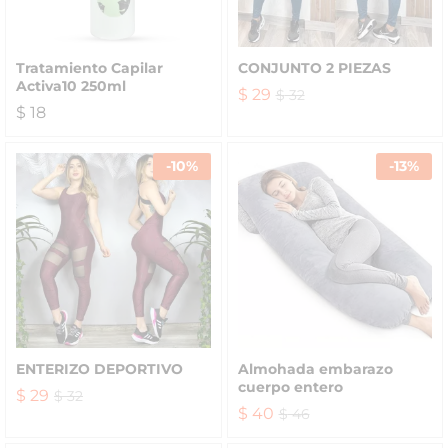
Tratamiento Capilar
CONJUNTO 2 PIEZAS
Activa10 250ml
$
29
$
32
$
18
-
10
%
-
13
%
ENTERIZO DEPORTIVO
Almohada embarazo
cuerpo entero
$
29
$
32
$
40
$
46