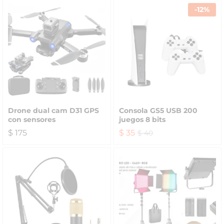
-
12
%
Drone dual cam D31 GPS
Consola GS5 USB 200
con sensores
juegos 8 bits
$
175
$
35
$
40