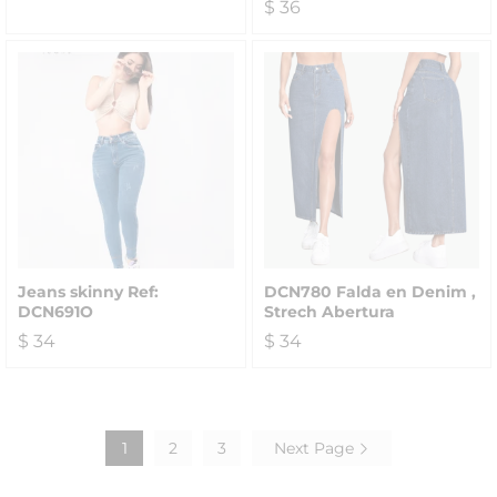
$
36
Jeans skinny Ref:
DCN780 Falda en Denim ,
DCN691O
Strech Abertura
$
34
$
34
1
2
3
Next Page