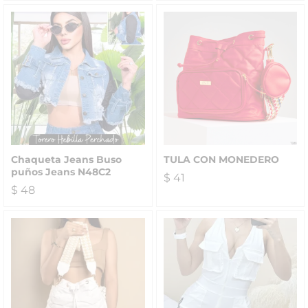
Chaqueta Jeans Buso
TULA CON MONEDERO
puños Jeans N48C2
$
41
$
48