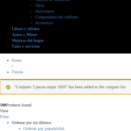
Otros
Auriculares
Componentes del teléfono
Accesorios
Libros y oficina
Autos y Motos
Mejoras del hogar
Vales y servicios
Home
/
Tienda
“Conjunto 3 piezas mujer 1856” has been added to the compare list
100
Products found
View
Filter
Ordenar por los últimos
Ordenar por popularidad