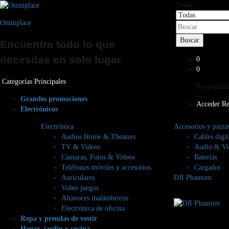
Todas
Omniplace
Buscar
Encuentra todo lo que
necesitas en solo lugar
0
0
Categorías Principales
No products
Grandes promociones
Acceder
Re
Electrónicos
Electrónica
Accesorios y pieza
Audios Home & Theaters
Cables digit
TV & Videos
Audio & Vi
Cámaras, Fotos & Videos
Baterías
Teléfonos móviles y accesorios
Cargador
Auriculares
DJI Phantom
Video juegos
Altavoces inalámbricos
Electrónica de oficina
Ropa y prendas de vestir
Hogar, jardín y cocina