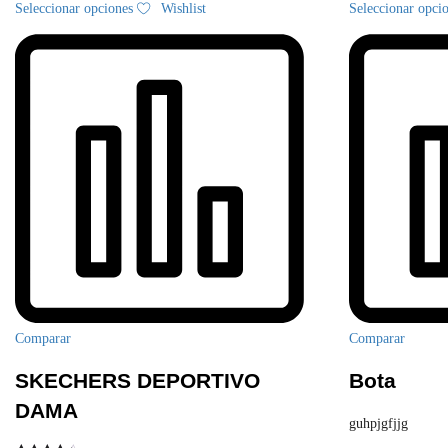
Seleccionar opciones
Wishlist
Seleccionar opci
producto
tiene
múltiples
variantes.
Las
opciones
se
pueden
elegir
en
la
página
de
producto
Comparar
Comparar
SKECHERS DEPORTIVO
Bota
DAMA
guhpjgfjjg