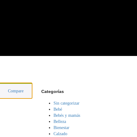
Compare
Categorías
Sin categorizar
Bebé
Bebés y mamás
Belleza
Bienestar
Calzado