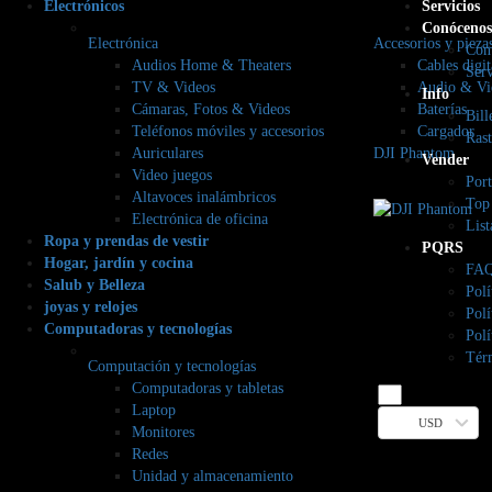
Electrónicos
Servicios
Conócenos
Electrónica
Accesorios y pieza
Cont
Audios Home & Theaters
Cables digit
Serv
TV & Videos
Audio & Vi
Info
Cámaras, Fotos & Videos
Baterías
Bill
Teléfonos móviles y accesorios
Cargador
Rast
Auriculares
DJI Phantom
Vender
Video juegos
Port
Altavoces inalámbricos
Top
Electrónica de oficina
List
Ropa y prendas de vestir
PQRS
Hogar, jardín y cocina
FAQ
Salub y Belleza
Polí
joyas y relojes
Polí
Computadoras y tecnologías
Polí
Tér
Computación y tecnologías
Computadoras y tabletas
Laptop
USD
Monitores
Redes
Unidad y almacenamiento