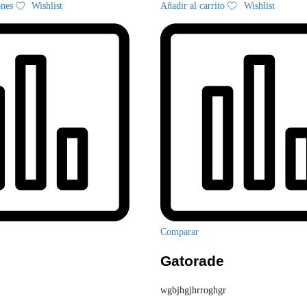
ones
Wishlist
Añadir al carrito
Wishlist
producto
tiene
múltiples
variantes.
Las
opciones
se
pueden
elegir
en
la
página
de
producto
Comparar
Gatorade
wgbjhgjhrroghgr