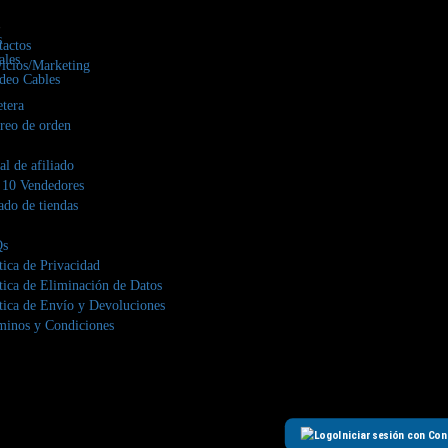
s
actos
ales
icios/Marketing
deo Cables
etera
reo de orden
al de afiliado
 10 Vendedores
ado de tiendas
s
tica de Privacidad
tica de Eliminación de Datos
tica de Envío y Devoluciones
minos y Condiciones
Iniciar sesión con Co