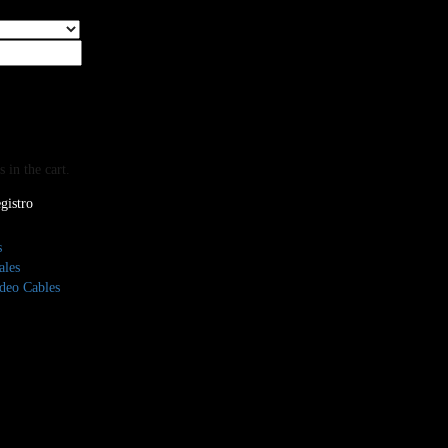
 in the cart.
gistro
s
ales
deo Cables