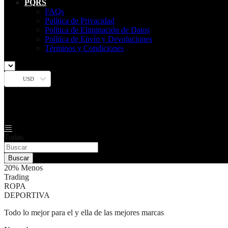
PQRS
FAQs
Política de Privacidad
Política de Eliminación de Datos
Política de Envío y Devoluciones
Términos y Condiciones
USD
Todas
Buscar
20% Menos
Trading
ROPA
DEPORTIVA
Todo lo mejor para el y ella de las mejores marcas