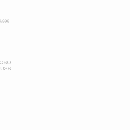
9.900
ROBO
 USB