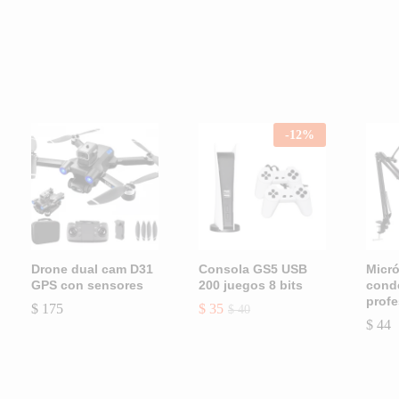
Tecnología
-
12
%
Drone dual cam D31
Consola GS5 USB
Micr
GPS con sensores
200 juegos 8 bits
cond
profe
$
$
175
175
$
$
35
35
$
$
40
40
$
$
44
44