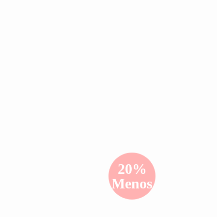
a
Servicios
Conócenos
Info
Vender
Iniciar sesión con Connections
20%
Menos