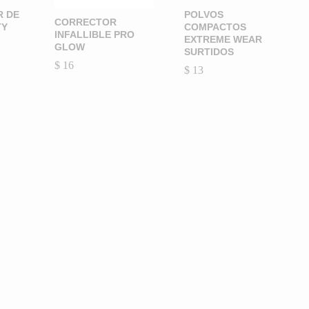
R DE
POLVOS
CORRECTOR
TY
COMPACTOS
INFALLIBLE PRO
EXTREME WEAR
GLOW
SURTIDOS
$
$
16
16
$
$
13
13