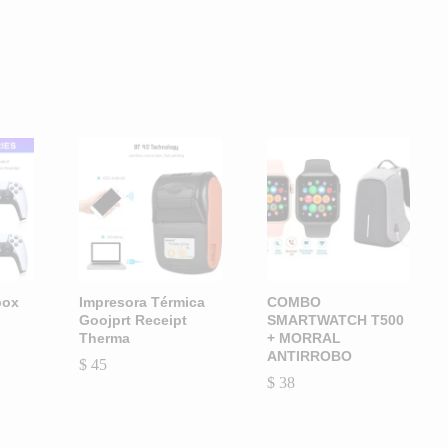
Lo más nuevo
Más vendido
Más Popular
box
Impresora Térmica
COMBO
Goojprt Receipt
SMARTWATCH T500
Therma
+ MORRAL
ANTIRROBO
$
$
45
45
$
$
38
38