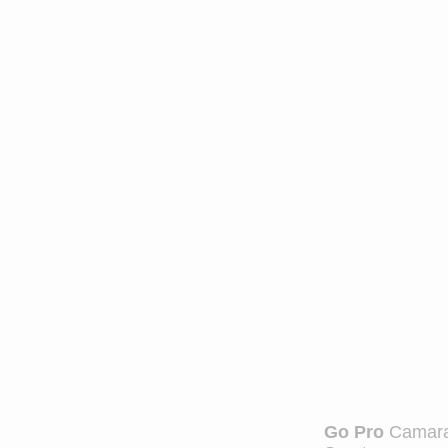
Categorías principales del mes
Bebés y mamás
Belleza
Go Pro
Camar