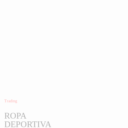
Todas
Inicio
Comid
Categorías Principales
USD
COP
USD
Trading
ROPA
DEPORTIVA