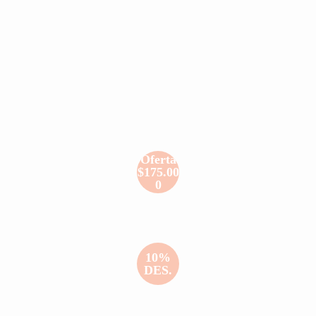
Oferta
$175.00
0
10%
DES.