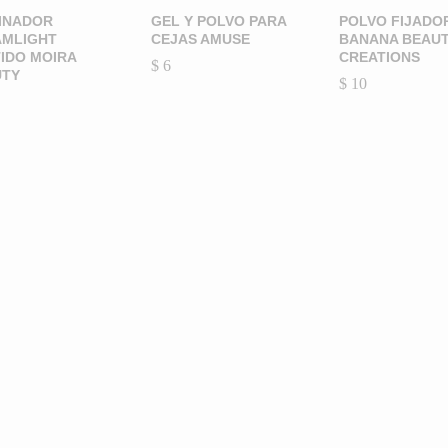
INADOR
GEL Y POLVO PARA
POLVO FIJADO
AMLIGHT
CEJAS AMUSE
BANANA BEAU
IDO MOIRA
CREATIONS
$
$
6
6
UTY
$
$
10
10