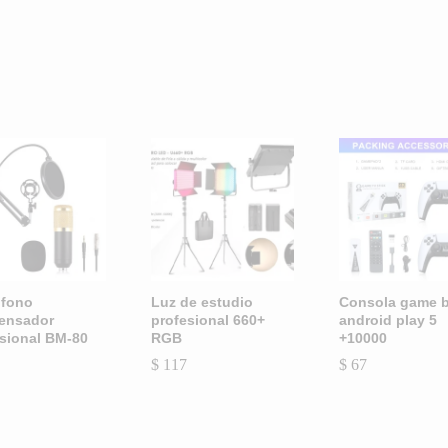
ófono
Luz de estudio
Consola game 
ensador
profesional 660+
android play 5
sional BM-80
RGB
+10000
$
$
117
117
$
$
67
67