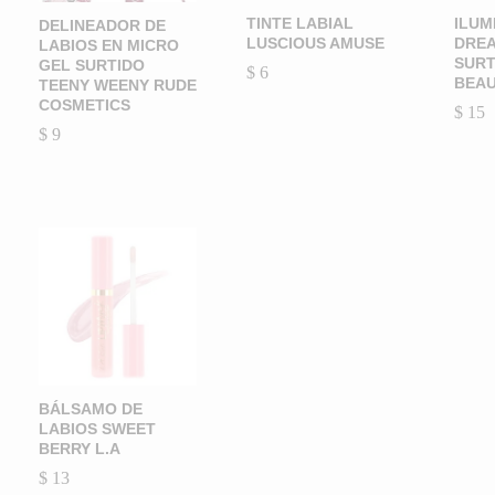
TINTE LABIAL
ILUM
DELINEADOR DE
LUSCIOUS AMUSE
DRE
LABIOS EN MICRO
SURT
GEL SURTIDO
$
$
6
6
BEA
TEENY WEENY RUDE
COSMETICS
$
$
15
15
$
$
9
9
BÁLSAMO DE
LABIOS SWEET
BERRY L.A
$
$
13
13