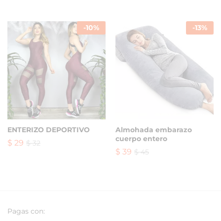
-
10
%
-
13
%
ENTERIZO DEPORTIVO
Almohada embarazo
cuerpo entero
$
29
$
32
$
39
$
45
Pagas con: