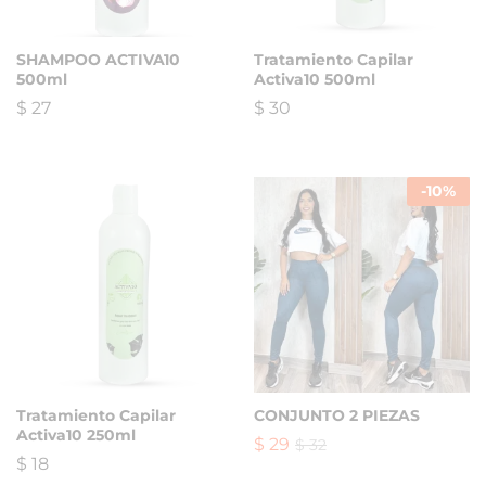
SHAMPOO ACTIVA10
Tratamiento Capilar
500ml
Activa10 500ml
$
27
$
30
-
10
%
Tratamiento Capilar
CONJUNTO 2 PIEZAS
Activa10 250ml
$
29
$
32
$
18