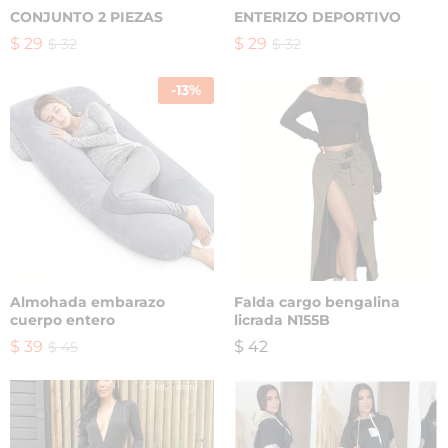
CONJUNTO 2 PIEZAS
ENTERIZO DEPORTIVO
$
29
$
29
$
32
$
32
-
13
%
Almohada embarazo
Falda cargo bengalina
cuerpo entero
licrada N155B
$
39
$
42
$
45