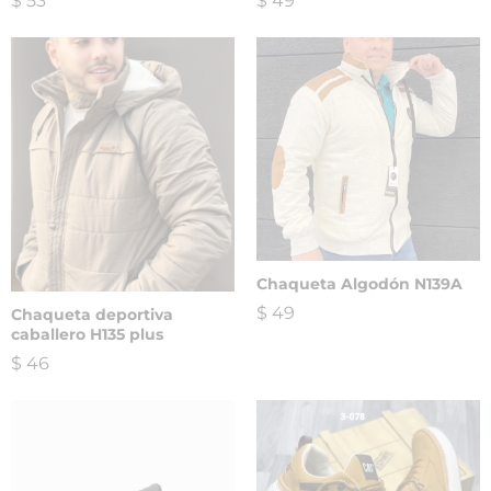
$
53
$
49
Chaqueta Algodón N139A
$
49
Chaqueta deportiva
caballero H135 plus
$
46