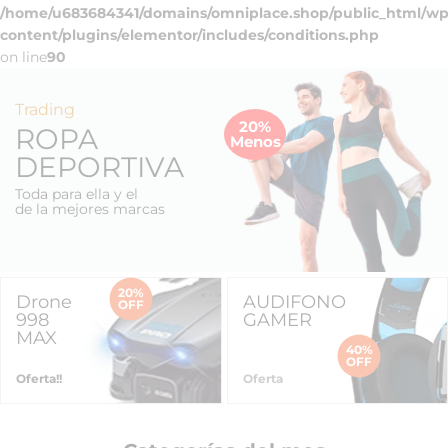
/home/u683684341/domains/omniplace.shop/public_html/wp
content/plugins/elementor/includes/conditions.php
on line
90
Trading
20%
ROPA
Menos
DEPORTIVA
Toda para ella y el
de la mejores marcas
20%
Drone
AUDIFONO
OFF
998
GAMER
MAX
40%
OFF
Oferta!!
Oferta