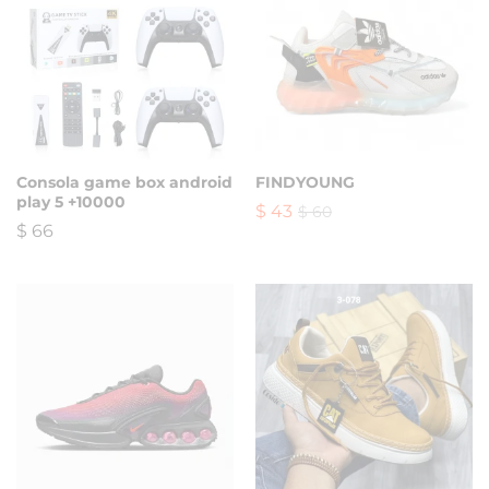
Consola game box android
FINDYOUNG
play 5 +10000
$
43
$
60
$
66