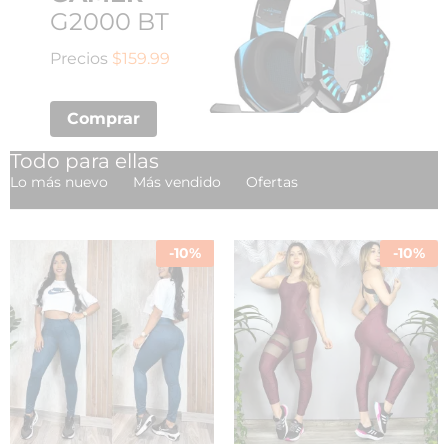
G2000 BT
Precios
$159.99
Comprar
Todo para ellas
Lo más nuevo
Más vendido
Ofertas
-
10
%
-
10
%