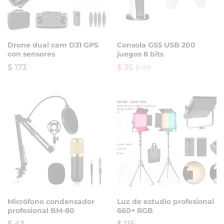
Drone dual cam D31 GPS
Consola GS5 USB 200
con sensores
juegos 8 bits
$
173
$
35
$
39
Micrófono condensador
Luz de estudio profesional
profesional BM-80
660+ RGB
$
43
$
116