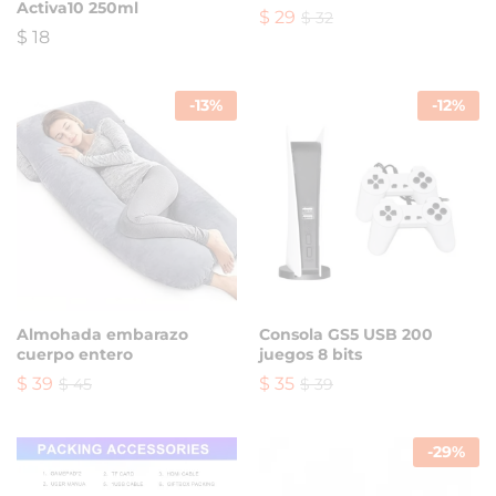
Activa10 250ml
$
29
$
32
$
18
-
13
%
-
12
%
Almohada embarazo
Consola GS5 USB 200
cuerpo entero
juegos 8 bits
$
39
$
35
$
45
$
39
-
29
%