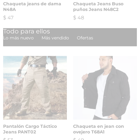
Chaqueta jeans de dama
Chaqueta Jeans Buso
N48A
puños Jeans N48C2
$
47
$
48
Todo para ellos
Lo más nuevo
Más vendido
Ofertas
Pantalón Cargo Táctico
Chaqueta en jean con
Jeans PANT02
ovejero T68A1