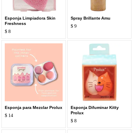
Esponja Limpiadora Skin
Spray Brillante Amu
Freshness
$
9
$
8
Esponja para Mezclar Prolux
Esponja Difuminar Kitty
Prolux
$
14
$
8