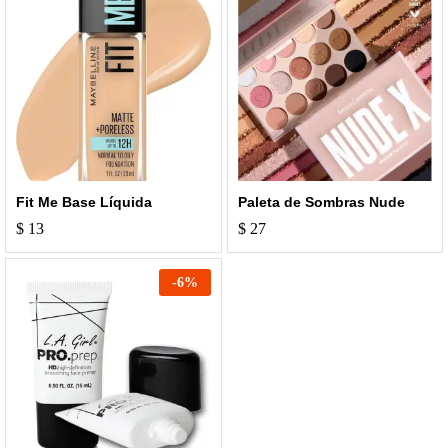
Fit Me Base Líquida
Paleta de Sombras Nude
$
13
$
27
-
6
%