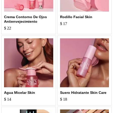
Crema Contorno De Ojos
Rodillo Facial Skin
Antienvejecimiento
$
17
$
22
Agua Micelar Skin
Suero Hidratante Skin Care
$
14
$
18