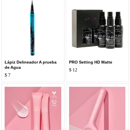
Lápiz Delineador A prueba
PRO Setting HD Matte
de Agua
$
12
$
7