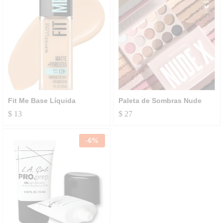
Fit Me Base Líquida
Paleta de Sombras Nude
$
13
$
27
-
6
%