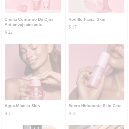
Crema Contorno De Ojos
Rodillo Facial Skin
Antienvejecimiento
$
17
$
22
Agua Micelar Skin
Suero Hidratante Skin Care
$
15
$
18