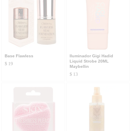
Base Flawless
Iluminador Gigi Hadid
Liquid Strobe 20ML
$
19
Maybellin
$
13