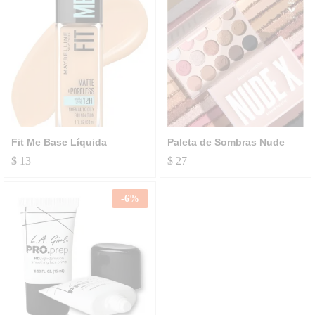
Fit Me Base Líquida
Paleta de Sombras Nude
$
13
$
27
-
6
%