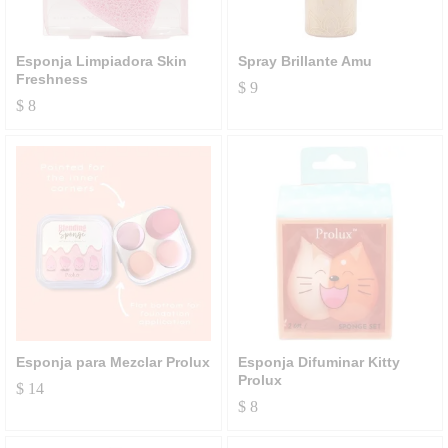
Esponja Limpiadora Skin
Spray Brillante Amu
Freshness
$
9
$
8
Esponja para Mezclar Prolux
Esponja Difuminar Kitty
Prolux
$
14
$
8