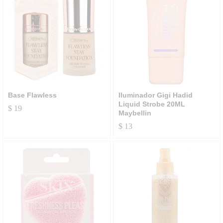
Base Flawless
Iluminador Gigi Hadid
Liquid Strobe 20ML
$
19
Maybellin
$
13