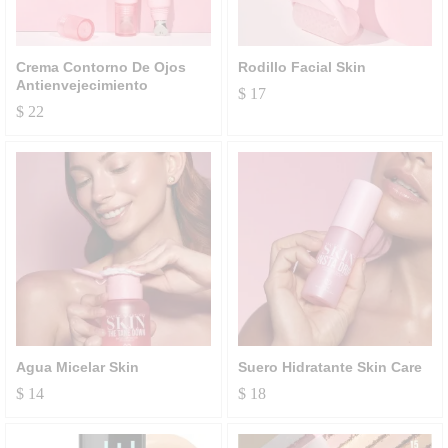
Crema Contorno De Ojos
Rodillo Facial Skin
Antienvejecimiento
$
17
$
22
Agua Micelar Skin
Suero Hidratante Skin Care
$
14
$
18