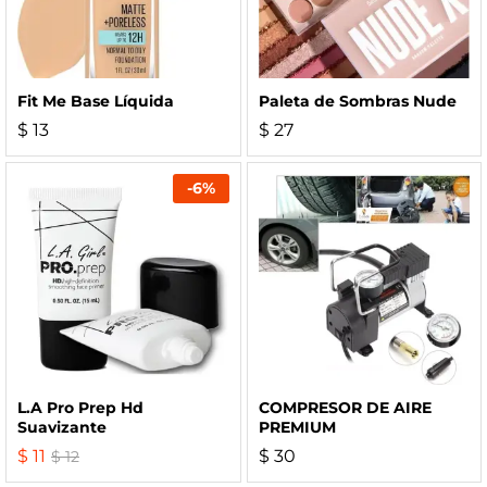
Fit Me Base Líquida
Paleta de Sombras Nude
$
13
$
27
-
6
%
L.A Pro Prep Hd
COMPRESOR DE AIRE
Suavizante
PREMIUM
$
11
$
30
$
12